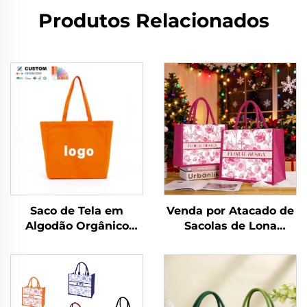
Produtos Relacionados
Saco de Tela em
Venda por Atacado de
Algodão Orgânico
Sacolas de Lona
Natural Ecológico
Personalizadas com
Reutilizável com
Estampa Floral e
Estampa de Logotipo
Design Vintage, com
Personalizado,
Impressão por
Tamanho Grande
Transferência Térmica,