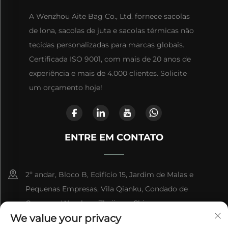
A Wenzhou Aite Bag Co., Ltd. fornece sacolas
de lona, sacolas de juta e sacolas térmicas não
tecidas personalizadas para marcas globais.
Certificada ISO 9001, com mais de 20 anos de
experiência e mais de 4.000 clientes. Solicite
um orçamento hoje!
ENTRE EM CONTATO
2º andar, Bloco B, Edifício 15, Jardim de Malas e
Pequenas Empresas, Vila Qianku, Condado de
Cangnan, Wenzhou, Zhejiang, China
We value your privacy
+86-13868363329