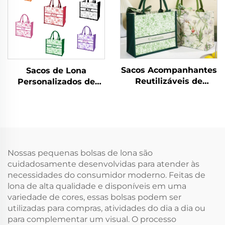
para Compras e
Presentes
Sacos Acompanhantes
Sacos de Lona
Reutilizáveis de
Personalizados de
Fábrica, Atacado,
Fábrica, Atacado,
Estampa Floral
Design Floral Vintage
Vintage com Fivela
com Fivela Oculta,
Oculta, Sacos de Lona
Impressão por
Personalizados para
Transferência Térmica
Presente
para Presente
Nossas pequenas bolsas de lona são
cuidadosamente desenvolvidas para atender às
necessidades do consumidor moderno. Feitas de
lona de alta qualidade e disponíveis em uma
variedade de cores, essas bolsas podem ser
utilizadas para compras, atividades do dia a dia ou
para complementar um visual. O processo