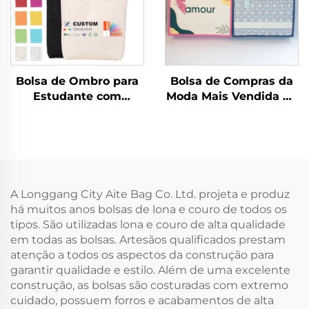
Publicidade, Natalino
Bolsa de Ombro para
Bolsa de Compras da
Estudante com
Moda Mais Vendida de
Logotipo
Alta Qualidade com
Personalizado, Bolsa
Designs Coloridos,
em Lona de Algodão
Bolsa Tote em Lona
na Moda, Estilo
Ecológica com
Fashion, Atacado,
Revestimento e Logo
Bolsa em Branco para
Personalizável, com
A Longgang City Aite Bag Co. Ltd. projeta e produz
Publicidade
Presentes
há muitos anos bolsas de lona e couro de todos os
tipos. São utilizadas lona e couro de alta qualidade
em todas as bolsas. Artesãos qualificados prestam
atenção a todos os aspectos da construção para
garantir qualidade e estilo. Além de uma excelente
construção, as bolsas são costuradas com extremo
cuidado, possuem forros e acabamentos de alta