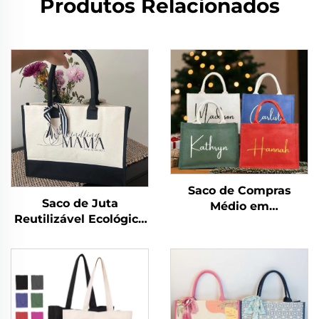
Produtos Relacionados
Saco de Compras
Saco de Juta
Médio em
Reutilizável Ecológico
Algodão/Tecido
em Lona Impressa
Encorpado com Alça,
com Alça de Algodão
Personalizado com
para Armazenamento
Nome, para
e Compras
Casamento, Praia,
Noiva, com Logotipo
em Letras para