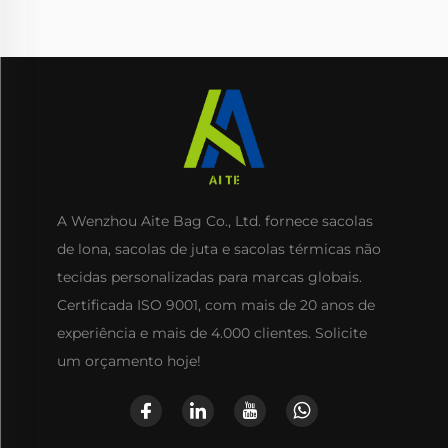
A Wenzhou Aite Bag Co., Ltd. fornece sacolas
de lona, sacolas de juta e sacolas térmicas não
tecidas personalizadas para marcas globais.
Certificada ISO 9001, com mais de 20 anos de
experiência e mais de 4.000 clientes. Solicite
um orçamento hoje!