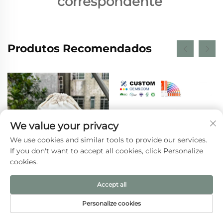
correspondente 
Produtos Recomendados
We value your privacy
We use cookies and similar tools to provide our services.
If you don't want to accept all cookies, click Personalize
cookies.
Accept all
Bolsa de Tecido Cru
Bolsa Térmica Isolada
Bege em Lona para Pó,
para Almoço com
Personalize cookies
Bolsinho Pequeno para
Logotipo Personalizado,
PÁGINA INICIAL
PRODUTOS
E-MAIL
TEL
Presentes com
Térmica, Dobrável, para