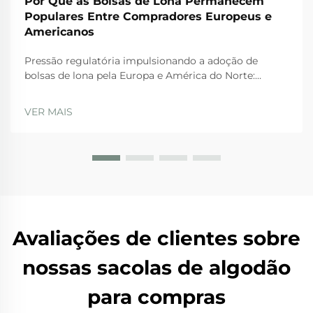
Por Que as Bolsas de Lona Permanecem
Populares Entre Compradores Europeus e
Americanos
Pressão regulatória impulsionando a adoção de
bolsas de lona pela Europa e América do Norte:
Proibições da UE sobre plásticos descartáveis e o
Plano de Ação para a Economia Circular. As rígidas
VER MAIS
regulamentações da UE estão realmente levando as
empresas a adotarem bolsas de lona nos dias atuais.
A Diretiva sobre Plásticos de Uso Único...
Avaliações de clientes sobre
nossas sacolas de algodão
para compras