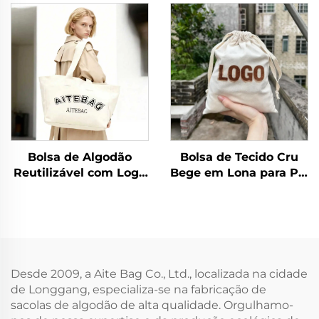
Musselina com Cordão
de Corda, Alça de
de Ajuste, Embalagem
Ombro, Tamanho
em Algodão Canvas
Médio, com Estampa
com Logotipo
de Letras Moderna e
Personalizado
Transferência de
Logotipo
Personalizado
Bolsa de Algodão
Bolsa de Tecido Cru
Reutilizável com Logo
Bege em Lona para Pó,
Serigrafado
Bolsinho Pequeno
Personalizado, Fecho
para Presentes com
de Zíper, Alça de
Impressão de Logotipo
Ombro, Estilo Fashion,
Personalizado e Fecho
Tamanho Médio para
com Cordão para Uso
Praia e Compras
Diário, Viagens e
Desde 2009, a Aite Bag Co., Ltd., localizada na cidade
Atividades ao Ar Livre
de Longgang, especializa-se na fabricação de
sacolas de algodão de alta qualidade. Orgulhamo-