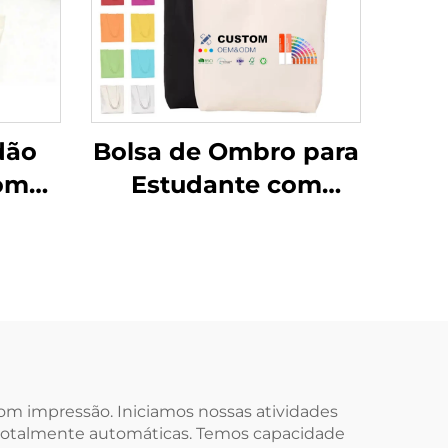
dão
Bolsa de Ombro para
com
Estudante com
ado
Logotipo
Fecho
Personalizado, Bolsa
 de
em Lona de Algodão
o
na Moda, Estilo
nho
Fashion, Atacado,
ia e
Bolsa em Branco
para Publicidade
com impressão. Iniciamos nossas atividades
 totalmente automáticas. Temos capacidade