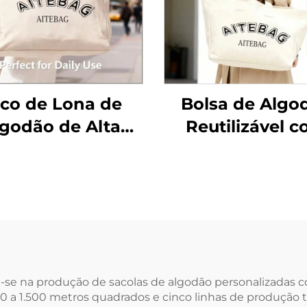
co de Lona de
Bolsa de Algo
godão de Alta
Reutilizável 
lidade com Alça
Logo Serigraf
 Corda, Alça de
Personalizado, 
bro, Tamanho
de Zíper, Alça
io, com Estampa
Ombro, Estil
etras Moderna e
Fashion, Tama
ansferência de
Médio para Pra
Logotipo
Compras
za-se na produção de sacolas de algodão personalizadas 
 a 1.500 metros quadrados e cinco linhas de produção