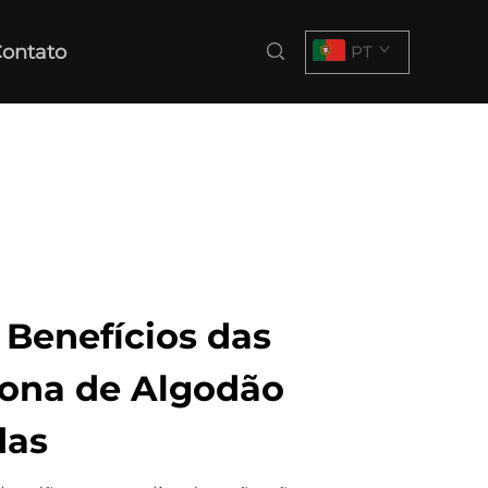
ontato
PT
 Benefícios das
Lona de Algodão
das