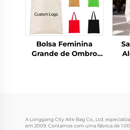
Bolsa Feminina
Sa
Grande de Ombro
Al
com Alça, Estampa
Qua
Listrada, Logotipo
de
Personalizado,
Om
Mochila em Lona na
Méd
Moda para Todas as
de L
Temporadas
Tr
A Longgang City Aite Bag Co., Ltd. especiali
em 2009. Contamos com uma fábrica de 1.000