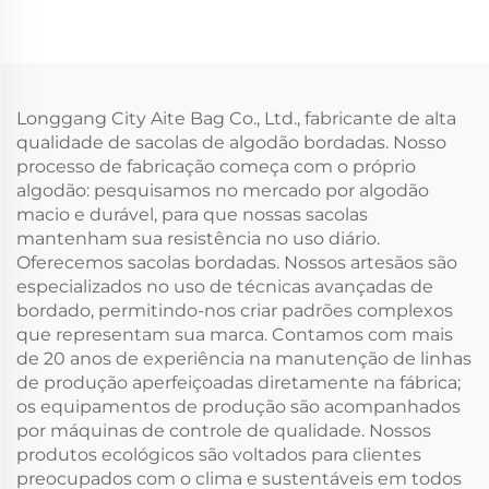
de Flores, Estampa
em Lona de Algodão
Floral Vintage com
na Moda, Estilo
Fivela Oculta e
Fashion, Atacado,
Impressão por
Bolsa em Branco para
Transferência Térmica
Publicidade
Longgang City Aite Bag Co., Ltd., fabricante de alta
para Presente
qualidade de sacolas de algodão bordadas. Nosso
processo de fabricação começa com o próprio
algodão: pesquisamos no mercado por algodão
macio e durável, para que nossas sacolas
mantenham sua resistência no uso diário.
Oferecemos sacolas bordadas. Nossos artesãos são
especializados no uso de técnicas avançadas de
bordado, permitindo-nos criar padrões complexos
que representam sua marca. Contamos com mais
de 20 anos de experiência na manutenção de linhas
de produção aperfeiçoadas diretamente na fábrica;
os equipamentos de produção são acompanhados
por máquinas de controle de qualidade. Nossos
produtos ecológicos são voltados para clientes
preocupados com o clima e sustentáveis em todos