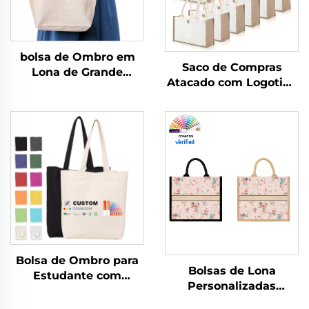
bolsa de Ombro em
Saco de Compras
Lona de Grande
Atacado com Logotipo
Capacidade com
Personalizado por
Estampa Feminina
Transferência Térmica,
2025, Fechamento com
Impermeável, em Juta,
Zíper, Bolsa
Saco de Embalagem
Transversal para
Ecológica para
Compras e Comércio
Presentes em Saco de
Exterior
Compra em Cânhamo
Bolsa de Ombro para
Bolsas de Lona
Estudante com
Personalizadas
Logotipo
Atacado com Design
Personalizado, Bolsa