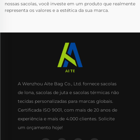
nossas sacolas, você investe em um produto que realmente
representa os valores e a estética da sua marca.
A Wenzhou Aite Bag Co., Ltd. fornece sacolas
de lona, sacolas de juta e sacolas térmicas não
tecidas personalizadas para marcas globais.
Certificada ISO 9001, com mais de 20 anos de
experiência e mais de 4.000 clientes. Solicite
um orçamento hoje!