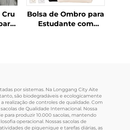
 Cru
Bolsa de Ombro para
para
Estudante com
o
Logotipo
a
Personalizado, Bolsa
om
em Lona de Algodão
e
na Moda, Estilo
Fashion, Atacado,
 e
Bolsa em Branco
rdão
para Publicidade
tadas por sistemas. Na Longgang City Aite
ortanto, são biodegradáveis e ecologicamente
io,
e a realização de controles de qualidade. Com
dades
sacolas de Qualidade Internacional. Nossa
e para produzir 10.000 sacolas, mantendo
osofia operacional. Nossas sacolas de
ividades de piquenique e tarefas diárias, as