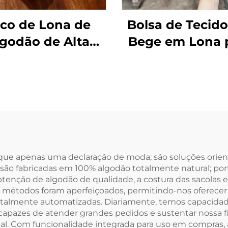
co de Lona de
Bolsa de Tecido
godão de Alta
Bege em Lona 
lidade com Alça
Pó, Bolsinh
 Corda, Alça de
Pequeno par
bro, Tamanho
Presentes c
io, com Estampa
Impressão d
etras Moderna e
Logotipo
ansferência de
Personalizado
Logotipo
Fecho com Co
 que apenas uma declaração de moda; são soluções orien
is são fabricadas em 100% algodão totalmente natural; p
ersonalizado
para Uso Diár
btenção de algodão de qualidade, a costura das sacolas 
Viagens e Ativi
 métodos foram aperfeiçoados, permitindo-nos oferecer 
totalmente automatizadas. Diariamente, temos capacidad
ao Ar Livre
pazes de atender grandes pedidos e sustentar nossa fil
. Com funcionalidade integrada para uso em compras, at