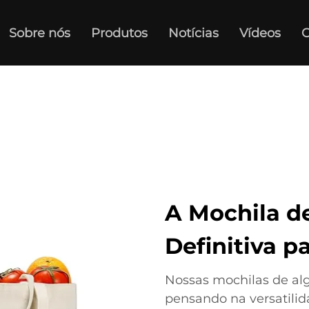
Sobre nós
Produtos
Notícias
Vídeos
C
A Mochila d
Definitiva p
Nossas mochilas de al
pensando na versatilid