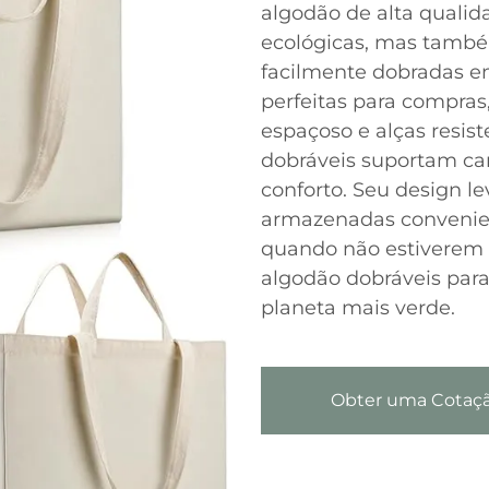
algodão de alta qualid
ecológicas, mas també
facilmente dobradas 
perfeitas para compras
espaçoso e alças resis
dobráveis suportam c
conforto. Seu design l
armazenadas convenie
quando não estiverem 
algodão dobráveis par
planeta mais verde.
Obter uma Cotaç