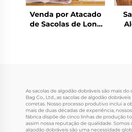
Venda por Atacado
Sa
de Sacolas de Lona
Al
Personalizadas com
Qua
Estampa Floral e
de
Design Vintage, com
Om
Impressão por
Méd
Transferência
de L
Térmica, para
Tr
Compras e Presentes
As sacolas de algodão dobráveis são mais do
Bag Co., Ltd., as sacolas de algodão dobráve
P
corretas. Nosso processo produtivo inclui a o
mais de duas décadas de experiência, nossos
fábrica dispõe de cinco linhas de produção 
assim nossa reputação de qualidade. Somos ca
algodão dobráveis são uma necessidade global