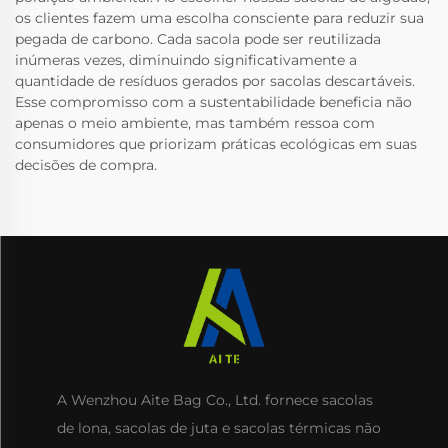
os clientes fazem uma escolha consciente para reduzir sua
pegada de carbono. Cada sacola pode ser reutilizada
inúmeras vezes, diminuindo significativamente a
quantidade de resíduos gerados por sacolas descartáveis.
Esse compromisso com a sustentabilidade beneficia não
apenas o meio ambiente, mas também ressoa com
consumidores que priorizam práticas ecológicas em suas
decisões de compra.
A Wenzhou Aite Bag Co., Ltd. fornece sacolas
de lona, sacolas de juta e sacolas térmicas não