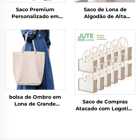
Saco Premium
Saco de Lona de
Personalizado em
Algodão de Alta
Tecido Reciclável de
Qualidade com Alça
Musselina com Cordão
de Corda, Alça de
de Ajuste, Embalagem
Ombro, Tamanho
em Algodão Canvas
Médio, com Estampa
com Logotipo
de Letras Moderna e
Personalizado
Transferência de
Logotipo
Personalizado
bolsa de Ombro em
Saco de Compras
Lona de Grande
Atacado com Logotipo
Capacidade com
Personalizado por
Estampa Feminina
Transferência Térmica,
2025, Fechamento com
Impermeável, em Juta,
Zíper, Bolsa
Saco de Embalagem
Transversal para