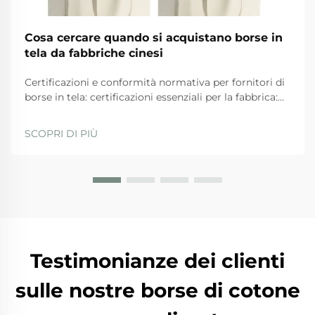
Cosa cercare quando si acquistano borse in
tela da fabbriche cinesi
Certificazioni e conformità normativa per fornitori di
borse in tela: certificazioni essenziali per la fabbrica:
ISO 9001, BSCI, GRS e SA8000 — ciò che
effettivamente garantiscono. Quando si valutano i
SCOPRI DI PIÙ
fornitori, le aziende dovrebbero privilegiare quelli
con...
Testimonianze dei clienti
sulle nostre borse di cotone