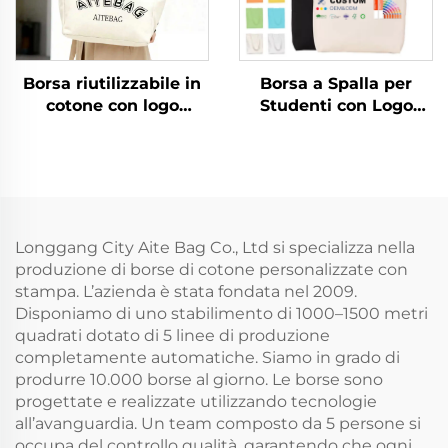
Borsa riutilizzabile in
Borsa a Spalla per
cotone con logo
Studenti con Logo
serigrafato
Personalizzato
personalizzato,
Stampato, Borsa in
chiusura con cerniera,
Tessuto di Cotone alla
manico a spalla, stile
Moda, Stile Fashion,
moda, taglia media
Vendita all'Ingrosso,
per spiaggia e spesa
Borsa Vuota in Cotone
Longgang City Aite Bag Co., Ltd si specializza nella
con Modello da
produzione di borse di cotone personalizzate con
Personalizzare
stampa. L’azienda è stata fondata nel 2009.
Disponiamo di uno stabilimento di 1000–1500 metri
quadrati dotato di 5 linee di produzione
completamente automatiche. Siamo in grado di
produrre 10.000 borse al giorno. Le borse sono
progettate e realizzate utilizzando tecnologie
all’avanguardia. Un team composto da 5 persone si
occupa del controllo qualità, garantendo che ogni