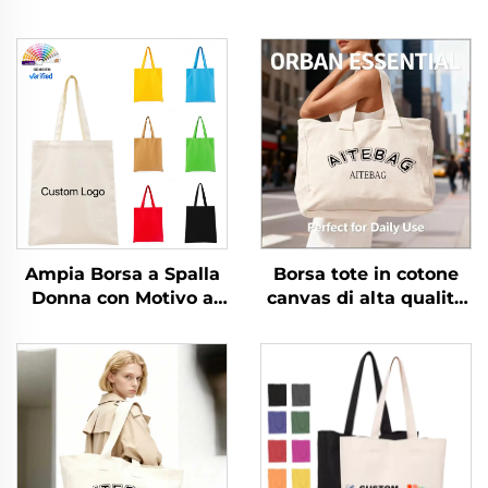
Ampia Borsa a Spalla
Borsa tote in cotone
Donna con Motivo a
canvas di alta qualità
Righe Logo
con manico a corda,
Personalizzabile Moda
tracolla, misura media,
Popolare in Tessuto
motivo a lettere alla
per Tutte le Stagioni
moda, trasferimento
termico con logo
personalizzato