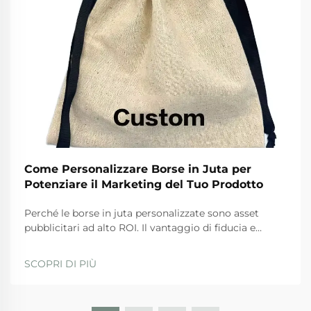
Come Personalizzare Borse in Juta per
Potenziare il Marketing del Tuo Prodotto
Perché le borse in juta personalizzate sono asset
pubblicitari ad alto ROI. Il vantaggio di fiducia e
visibilità: come le borse in juta trasformano i
consumatori in ambasciatori del brand. Quando si
SCOPRI DI PIÙ
tratta di instaurare fiducia con i clienti, le borse in juta
personalizzate sfruttano appieno la sostenibilità in
modo significativo. Ac...