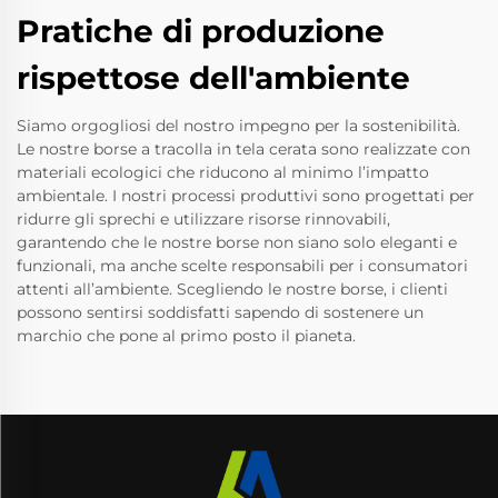
Pratiche di produzione
rispettose dell'ambiente
Siamo orgogliosi del nostro impegno per la sostenibilità.
Le nostre borse a tracolla in tela cerata sono realizzate con
materiali ecologici che riducono al minimo l’impatto
ambientale. I nostri processi produttivi sono progettati per
ridurre gli sprechi e utilizzare risorse rinnovabili,
garantendo che le nostre borse non siano solo eleganti e
funzionali, ma anche scelte responsabili per i consumatori
attenti all’ambiente. Scegliendo le nostre borse, i clienti
possono sentirsi soddisfatti sapendo di sostenere un
marchio che pone al primo posto il pianeta.