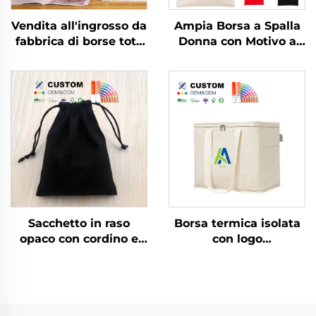
Vendita all'ingrosso da
Ampia Borsa a Spalla
fabbrica di borse tote
Donna con Motivo a
in tela con design
Righe Logo
vintage floreale
Personalizzabile Moda
personalizzato con
Popolare in Tessuto
stampa a
per Tutte le Stagioni
trasferimento termico
per shopping e regali
Sacchetto in raso
Borsa termica isolata
opaco con cordino e
con logo
logo personalizzato
personalizzato, borsa
15*20 cm, sacchetto
frigo pieghevole
antipolvere ecologico
ecologica riutilizzabile
per abbigliamento con
per alimenti, per la