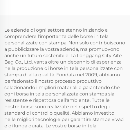
Termica
personalizzata del
Personalizzata del
logo, chiusura con
Logo, Vendita
coulisse per uso
all'Ingrosso, Ideale
quotidiano, viaggi e
come Confezione
all'aperto
Le aziende di ogni settore stanno iniziando a
Regalo Ecologica
comprendere l'importanza delle borse in tela
personalizzate con stampa. Non solo contribuiscono
a pubblicizzare la vostra azienda, ma promuovono
anche un futuro sostenibile. La Longgang City Aite
Bag Co., Ltd. vanta oltre un decennio di esperienza
nella produzione di borse in tela personalizzate con
stampa di alta qualità. Fondata nel 2009, abbiamo
perfezionato il nostro processo produttivo
selezionando i migliori materiali e garantendo che
ogni borsa in tela personalizzata con stampa sia
resistente e rispettosa dell'ambiente. Tutte le
nostre borse sono realizzate nel rispetto degli
standard di controllo qualità. Abbiamo investito
nelle migliori tecnologie per garantire stampe vivaci
e di lunga durata. Le vostre borse in tela