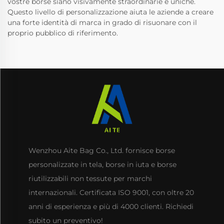
vostre borse siano visivamente straordinarie e uniche.
Questo livello di personalizzazione aiuta le aziende a creare
una forte identità di marca in grado di risuonare con il
proprio pubblico di riferimento.
Wenzhou Aite Bag Co., Ltd. fornisce borse
personalizzate in tela, borse in iuta e borse
riutilizzabili non tessute per marchi
internazionali. Certificata ISO 9001, con oltre 20
anni di esperienza e più di 4000 clienti. Richiedi
subito un preventivo!