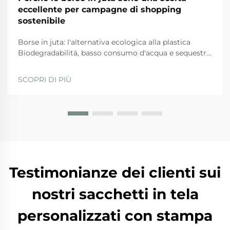
eccellente per campagne di shopping
sostenibile
Borse in juta: l'alternativa ecologica alla plastica
Biodegradabilità, basso consumo d'acqua e sequestro
del carbonio: come la juta supera le alternative
sintetiche Quando si tratta di opzioni ecologiche, le
SCOPRI DI PIÙ
borse in juta si distinguono per diversi motivi. Prima
di tutto, da...
Testimonianze dei clienti sui
nostri sacchetti in tela
personalizzati con stampa