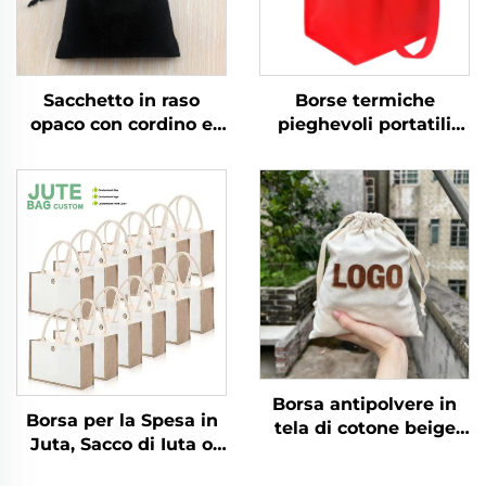
Sacchetto in raso
Borse termiche
opaco con cordino e
pieghevoli portatili
logo personalizzato
capienti in tessuto non
15*20 cm, sacchetto
tessuto ecologiche
antipolvere ecologico
isolate per alimenti
per abbigliamento con
consegna cibo borsa
finitura personalizzata,
frigo per birra
confezione regalo
Borsa antipolvere in
Borsa per la Spesa in
tela di cotone beige
Juta, Sacco di Iuta o
con sacchetto per
Canapa con Stampa
piccoli regali e stampa