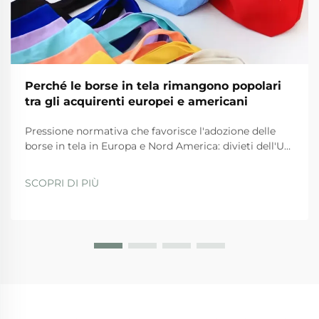
Perché le borse in tela rimangono popolari
tra gli acquirenti europei e americani
Pressione normativa che favorisce l'adozione delle
borse in tela in Europa e Nord America: divieti dell'UE
sulla plastica e Piano d'azione per l'economia
circolare. Le severe normative dell'UE stanno
SCOPRI DI PIÙ
spingendo fortemente le aziende verso l'uso di borse
in tela in questi tempi. La direttiva sugli articoli in
plastica monouso...