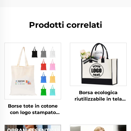
Prodotti correlati
Borsa ecologica
riutilizzabile in tela
stampata, iuta, juta
Borse tote in cotone
grezza con manici in
con logo stampato
cotone per
personalizzato, borsa
immagazzinaggio e
per la spesa