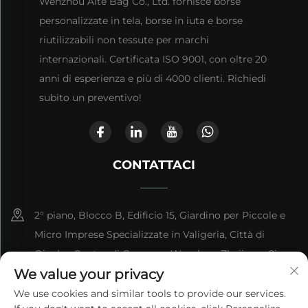
Wenzhou Aite Bag Co., Ltd. fornisce borse
personalizzate in tela, borse in iuta e borse
riutilizzabili non tessute per marchi
internazionali. Certificata ISO 9001, con oltre 20
anni di esperienza e più di 4000 clienti. Richiedi
subito un preventivo!
CONTATTACI
2° piano, Blocco B, Edificio 15, Giardino per Piccole e
Micro Imprese Specializzate in Valigeria, Città di
Qianku, Contea di Cangnan, Wenzhou, Zhejiang, Cina
We value your privacy
+86-13868363329
We use cookies and similar tools to provide our services.