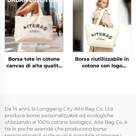
spesa
riutilizzabile in tela
liscia, vuota,
personalizzabile per
promozioni con motivo
a lettere
Borsa tote in cotone
Borsa riutilizzabile in
canvas di alta qualità
cotone con logo
con manico a corda,
serigrafato
tracolla, misura media,
personalizzato,
motivo a lettere alla
chiusura con cerniera,
moda, trasferimento
manico a spalla, stile
termico con logo
moda, taglia media
personalizzato
per spiaggia e spesa
Da 14 anni, la Longgang City Aite Bag Co. Ltd
produce borse personalizzabili ed ecologiche
utilizzando al 100% cotone biologico. Aite Bag Co. è
tra le poche aziende che producono borse
personalizzabili, sulle quali è possibile stampare i