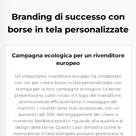
Branding di successo con
borse in tela personalizzate
Campagna ecologica per un rivenditore
europeo
Un importante rivenditore europeo ha collaborato
con noi per creare borse in tela personalizzate con
stampa per la loro campagna ecologica. Le borse
presentavano colori vivaci e il logo del rivenditore,
promuovendo efficacemente il messaggio del
marchio. I risultati sono stati eccezionali, con un
aumento del 30% dell’engagement dei clienti e
numerosi feedback positivi riguardo alla qualità e al
design delle borse. Questo caso dimostra come le
nostre borse in tela stampate possano potenziare la