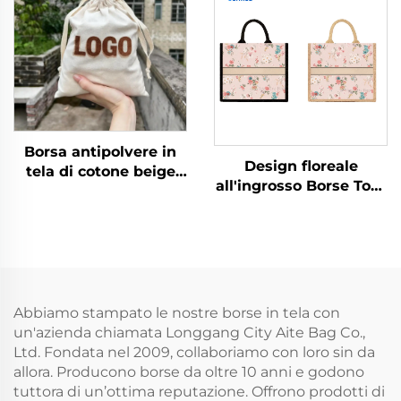
personalizzabile per
promozioni con motivo
a lettere
Borsa antipolvere in
Design floreale
tela di cotone beige
all'ingrosso Borse Tote
con sacchetto per
in tela personalizzate
piccoli regali e stampa
Design vintage
personalizzata del
floreale con fibbia
logo, chiusura con
nascosta Stampa
coulisse per uso
transfer termico come
quotidiano, viaggi e
regalo
all'aperto
Abbiamo stampato le nostre borse in tela con
un'azienda chiamata Longgang City Aite Bag Co.,
Ltd. Fondata nel 2009, collaboriamo con loro sin da
allora. Producono borse da oltre 10 anni e godono
tuttora di un’ottima reputazione. Offrono prodotti di