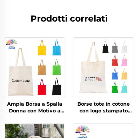
Prodotti correlati
Ampia Borsa a Spalla
Borse tote in cotone
Donna con Motivo a
con logo stampato
Righe Logo
personalizzato, borsa
Personalizzabile Moda
per la spesa
Popolare in Tessuto
riutilizzabile in tela
per Tutte le Stagioni
liscia, vuota,