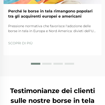
Perché le borse in tela rimangono popolari
tra gli acquirenti europei e americani
Pressione normativa che favorisce l'adozione delle
borse in tela in Europa e Nord America: divieti dell'UE
sulla plastica e Piano d'azione per l'economia
circolare. Le severe normative dell'UE stanno
SCOPRI DI PIÙ
spingendo fortemente le aziende verso l'uso di borse
in tela in questi tempi. La direttiva sugli articoli in
plastica monouso...
Testimonianze dei clienti
sulle nostre borse in tela