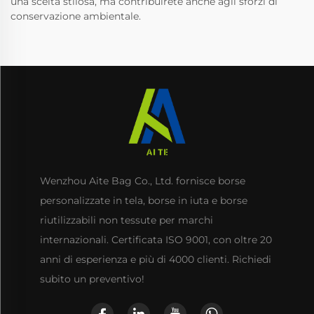
una scelta stilosa, ma contribuirete anche agli sforzi di
conservazione ambientale.
Wenzhou Aite Bag Co., Ltd. fornisce borse
personalizzate in tela, borse in iuta e borse
riutilizzabili non tessute per marchi
internazionali. Certificata ISO 9001, con oltre 20
anni di esperienza e più di 4000 clienti. Richiedi
subito un preventivo!