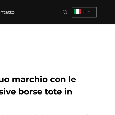
ntatto
IT
 tuo marchio con le
sive borse tote in