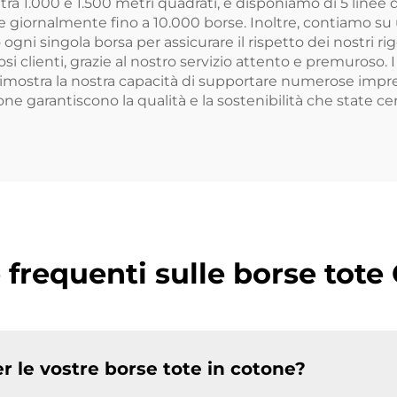
 tra 1.000 e 1.500 metri quadrati, e disponiamo di 5 lin
e giornalmente fino a 10.000 borse. Inoltre, contiamo su 
 ogni singola borsa per assicurare il rispetto dei nostri r
clienti, grazie al nostro servizio attento e premuroso. I 
 dimostra la nostra capacità di supportare numerose imp
one garantiscono la qualità e la sostenibilità che state c
requenti sulle borse tote
er le vostre borse tote in cotone?