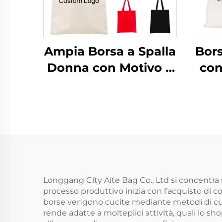
Ampia Borsa a Spalla
Bors
Donna con Motivo a
con
Righe Logo
pers
Personalizzabile
Moda Popolare in
riut
Tessuto per Tutte le
Stagioni
pers
p
mo
Longgang City Aite Bag Co., Ltd si concentra s
processo produttivo inizia con l’acquisto di co
borse vengono cucite mediante metodi di cuci
rende adatte a molteplici attività, quali lo s