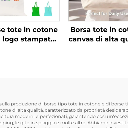
e tote in cotone
Borsa tote in c
 logo stampato
canvas di alta qu
onalizzato, borsa
con manico a co
per la spesa
tracolla, misu
ilizzabile in tela
media, motiv
liscia, vuota,
lettere alla mo
onalizzabile per
trasferiment
romozioni con
termico con l
tivo a lettere
personalizza
ulla produzione di borse tipo tote in cotone e di borse t
tone di alta qualità, caratterizzato da proprietà desidera
tura moderni e perfezionati, garantendo così un’eccezion
hopping, le gite in spiaggia e molte altre. Abbiamo invest