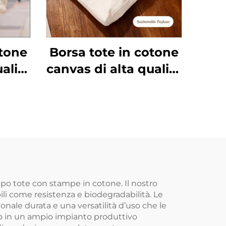
otone
Borsa tote in cotone
alità
canvas di alta qualità
rda,
con manico a corda,
ra
tracolla, misura
o a
media, motivo a
da,
lettere alla moda,
o
trasferimento
ogo
termico con logo
to
personalizzato
ipo tote con stampe in cotone. Il nostro
bili come resistenza e biodegradabilità. Le
ale durata e una versatilità d’uso che le
ito in un ampio impianto produttivo