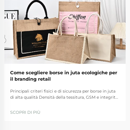
Come scegliere borse in juta ecologiche per
il branding retail
Principali criteri fisici e di sicurezza per borse in juta
di alta qualità Densità della tessitura, GSM e integrità
del materiale delle maniglie Per borse in juta di alta
qualità, ci sono determinati standard fisici che
SCOPRI DI PIÙ
devono essere rispettati per garantire durata e
sicurezza durante l'uso quotidiano. Th...