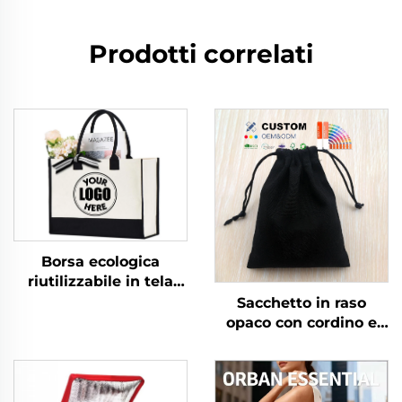
Prodotti correlati
Borsa ecologica
riutilizzabile in tela
stampata, iuta, juta
Sacchetto in raso
grezza con manici in
opaco con cordino e
cotone per
logo personalizzato
immagazzinaggio e
15*20 cm, sacchetto
spesa
antipolvere ecologico
per abbigliamento con