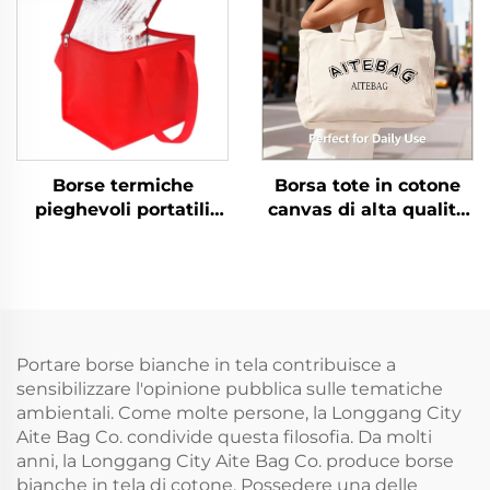
finitura personalizzata,
confezione regalo
Borse termiche
Borsa tote in cotone
pieghevoli portatili
canvas di alta qualità
capienti in tessuto non
con manico a corda,
tessuto ecologiche
tracolla, misura media,
isolate per alimenti
motivo a lettere alla
consegna cibo borsa
moda, trasferimento
frigo per birra
termico con logo
personalizzato
Portare borse bianche in tela contribuisce a
sensibilizzare l'opinione pubblica sulle tematiche
ambientali. Come molte persone, la Longgang City
Aite Bag Co. condivide questa filosofia. Da molti
anni, la Longgang City Aite Bag Co. produce borse
bianche in tela di cotone. Possedere una delle