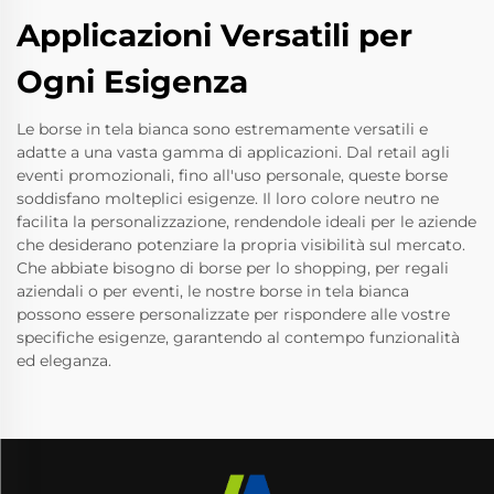
Applicazioni Versatili per
Ogni Esigenza
Le borse in tela bianca sono estremamente versatili e
adatte a una vasta gamma di applicazioni. Dal retail agli
eventi promozionali, fino all'uso personale, queste borse
soddisfano molteplici esigenze. Il loro colore neutro ne
facilita la personalizzazione, rendendole ideali per le aziende
che desiderano potenziare la propria visibilità sul mercato.
Che abbiate bisogno di borse per lo shopping, per regali
aziendali o per eventi, le nostre borse in tela bianca
possono essere personalizzate per rispondere alle vostre
specifiche esigenze, garantendo al contempo funzionalità
ed eleganza.